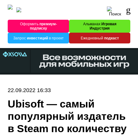
Оформить
премиум-
Альманах
Игровая
подписку
Индустрия
Запрос
инвестиций
в проект
Ежедневный
подкаст
22.09.2022 16:33
Ubisoft — самый
популярный издатель
в Steam по количеству