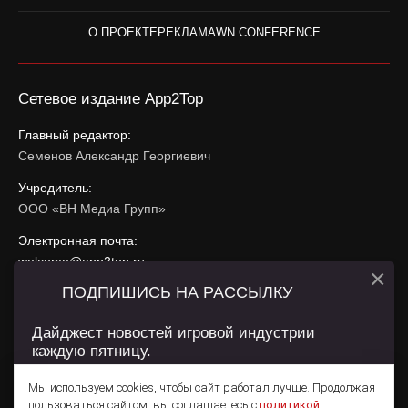
О ПРОЕКТЕ
РЕКЛАМА
WN CONFERENCE
Сетевое издание App2Top
Главный редактор:
Семенов Александр Георгиевич
Учредитель:
ООО «ВН Медиа Групп»
Электронная почта:
welcome@app2top.ru
×
ПОДПИШИСЬ НА РАССЫЛКУ
При использовании материалов активная ссылка на
app2top.ru
обязательна.
Дайджест новостей игровой индустрии
каждую пятницу.
Сайт использует IP адреса, cookie, данные геолокации
Пользователей сайта и сервис «Яндекс Метрика». Условия
Мы используем cookies, чтобы сайт работал лучше. Продолжая
использования содержатся в
Политике конфиденциальности
и
пользоваться сайтом, вы соглашаетесь с
политикой