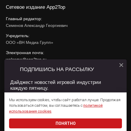
Сетевое издание App2Top
Главный редактор:
Семенов Александр Георгиевич
Учредитель:
ООО «ВН Медиа Групп»
Электронная почта:
welcome@app2top.ru
×
ПОДПИШИСЬ НА РАССЫЛКУ
При использовании материалов активная ссылка на
app2top.ru
обязательна.
Дайджест новостей игровой индустрии
каждую пятницу.
Сайт использует IP адреса, cookie, данные геолокации
Пользователей сайта и сервис «Яндекс Метрика». Условия
Мы используем cookies, чтобы сайт работал лучше. Продолжая
использования содержатся в
Политике конфиденциальности
и
пользоваться сайтом, вы соглашаетесь с
политикой
Пользовательском соглашении
.
Подписаться
использования cookies
.
ПОНЯТНО
Даю согласие на обработку
персональных данных
© 2011 — 2026 App2Top
16+