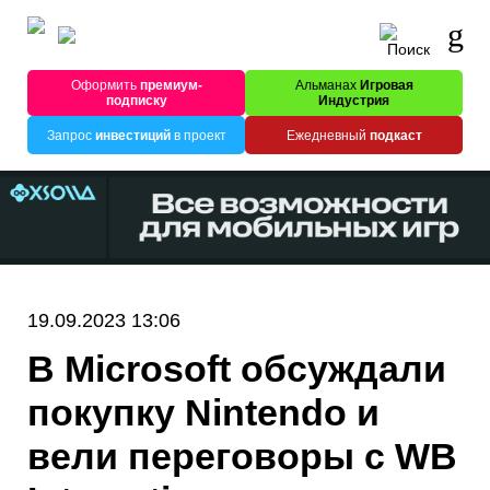
Оформить
премиум-
Альманах
Игровая
подписку
Индустрия
Запрос
инвестиций
в проект
Ежедневный
подкаст
19.09.2023 13:06
В Microsoft обсуждали
покупку Nintendo и
вели переговоры с WB