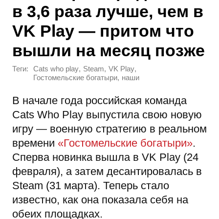
в 3,6 раза лучше, чем в
VK Play — притом что
вышли на месяц позже
Теги:
,
,
,
Cats who play
Steam
VK Play
,
Гостомельские богатыри
наши
В начале года российская команда
Cats Who Play выпустила свою новую
игру — военную стратегию в реальном
времени
«Гостомельские богатыри»
.
Сперва новинка вышла в VK Play (24
февраля), а затем десантировалась в
Steam (31 марта). Теперь стало
известно, как она показала себя на
обеих площадках.