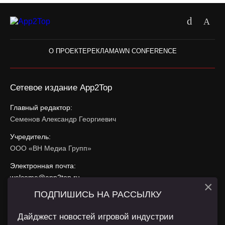
О ПРОЕКТЕ
РЕКЛАМА
WN CONFERENCE
Сетевое издание App2Top
Главный редактор:
Семенов Александр Георгиевич
Учредитель:
ООО «ВН Медиа Групп»
Электронная почта:
welcome@app2top.ru
×
ПОДПИШИСЬ НА РАССЫЛКУ
При использовании материалов активная ссылка на
app2top.ru
обязательна.
Дайджест новостей игровой индустрии