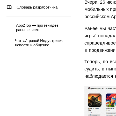
Вчера, 26 июн
Словарь разработчика
мобильных при
российском Ap
App2Top — про геймдев
Ранее мы част
раньше всех
игры" попада
Чат «Игровой Индустрии»:
справедливое
новости и общение
в продвижени
Теперь, по вс
судить, в ны
наблюдается (