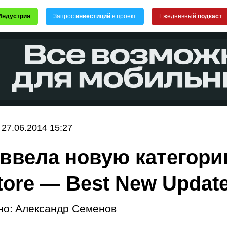
Индустрия
Запрос
инвестиций
в проект
Ежедневный
подкаст
27.06.2014 15:27
 ввела новую категори
tore — Best New Updat
но:
Александр Семенов