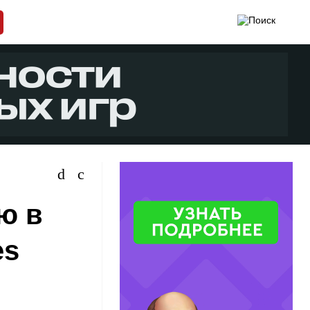
ю в
es