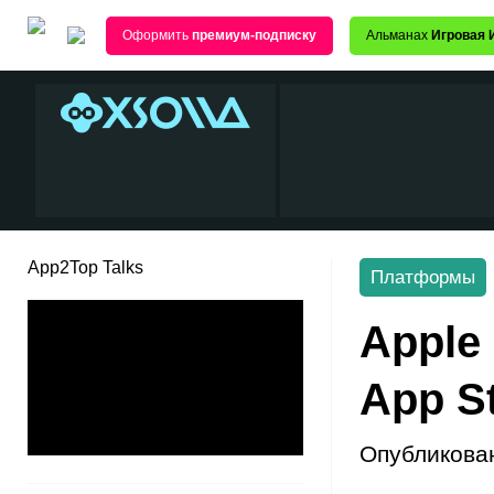
Оформить
премиум-подписку
Альманах
Игровая 
App2Top Talks
Платформы
Apple
App S
Опубликова