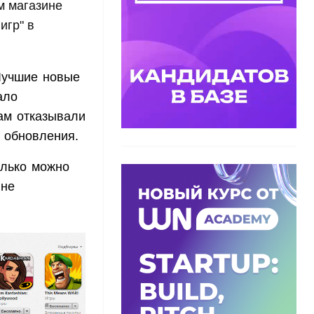
м магазине
игр" в
"Лучшие новые
ало
ам отказывали
 обновления.
олько можно
 не