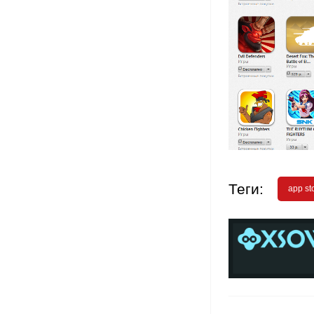
Теги:
app st