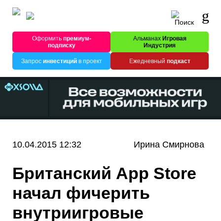
Оформить
премиум-
Альманах
Игровая
подписку
Индустрия
Запрос
инвестиций
в проект
Ежедневный
подкаст
10.04.2015 12:32
Ирина Смирнова
Британский App Store
начал фичерить
внутриигровые