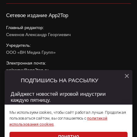
Сетевое издание App2Top
Главный редактор:
Семенов Александр Георгиевич
Учредитель:
ООО «ВН Медиа Групп»
Электронная почта:
welcome@app2top.ru
×
ПОДПИШИСЬ НА РАССЫЛКУ
При использовании материалов активная ссылка на
app2top.ru
обязательна.
Дайджест новостей игровой индустрии
каждую пятницу.
Сайт использует IP адреса, cookie, данные геолокации
Пользователей сайта и сервис «Яндекс Метрика». Условия
Мы используем cookies, чтобы сайт работал лучше. Продолжая
использования содержатся в
Политике конфиденциальности
и
пользоваться сайтом, вы соглашаетесь с
политикой
Пользовательском соглашении
.
Подписаться
использования cookies
.