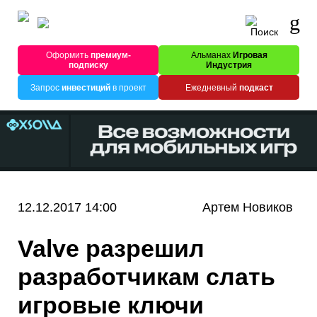
Оформить
премиум-
Альманах
Игровая
подписку
Индустрия
Запрос
инвестиций
в проект
Ежедневный
подкаст
12.12.2017 14:00
Артем Новиков
Valve разрешил
разработчикам слать
игровые ключи