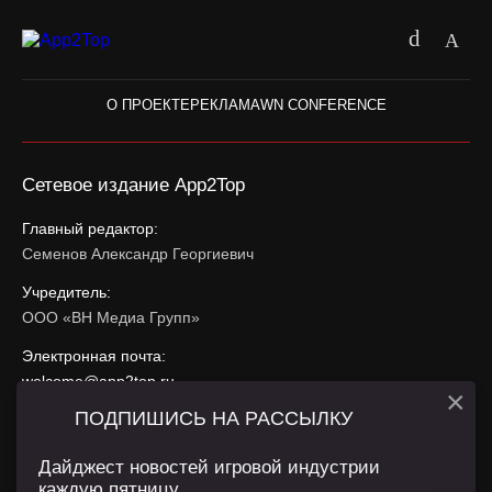
О ПРОЕКТЕ
РЕКЛАМА
WN CONFERENCE
Сетевое издание App2Top
Главный редактор:
Семенов Александр Георгиевич
Учредитель:
ООО «ВН Медиа Групп»
Электронная почта:
welcome@app2top.ru
×
ПОДПИШИСЬ НА РАССЫЛКУ
При использовании материалов активная ссылка на
app2top.ru
обязательна.
Дайджест новостей игровой индустрии
каждую пятницу.