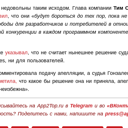
 недовольны таким исходом. Глава компании
Тим С
вил
, что они «
будут бороться до тех пор, пока н
ободы для разработчиков и потребителей в отно
й конкуренции в каждом программном компоненте
же
указывал
, что не считает нынешнее решение суд
es, ни для пользователей.
комментировала подачу апелляции, а судья Гонзале
метила,
что какое бы решение она ни приняла, апе
неизбежна».
сывайтесь на App2Top.ru в
Telegram
и во
«ВКонт
вость? Поделитесь с нами, напишите на
press@ap