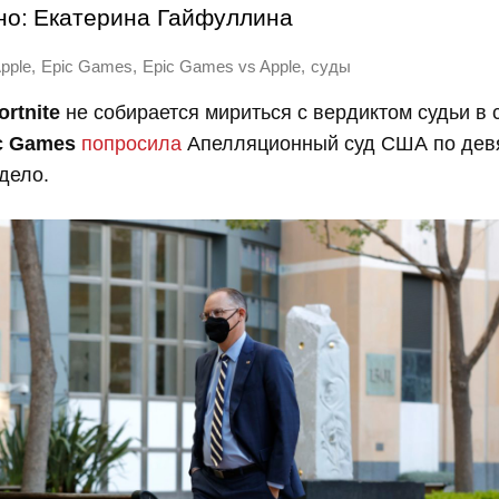
но:
Екатерина Гайфуллина
,
,
,
pple
Epic Games
Epic Games vs Apple
суды
ortnite
не собирается мириться с вердиктом судьи в 
c Games
попросила
Апелляционный суд США по девя
дело.