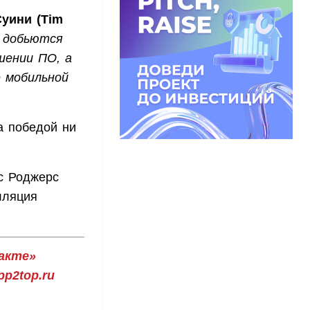
уини (Tim
е добьются
шении ПО, а
 мобильной
а победой ни
с Роджерс
лляция
акте»
p2top.ru