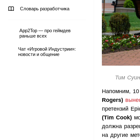
Словарь разработчика
App2Top — про геймдев
раньше всех
Чат «Игровой Индустрии»:
новости и общение
Тим Суин
Напомним, 10
Rogers)
выне
претензий Epi
(Tim Cook)
мо
должна разре
на другие ме