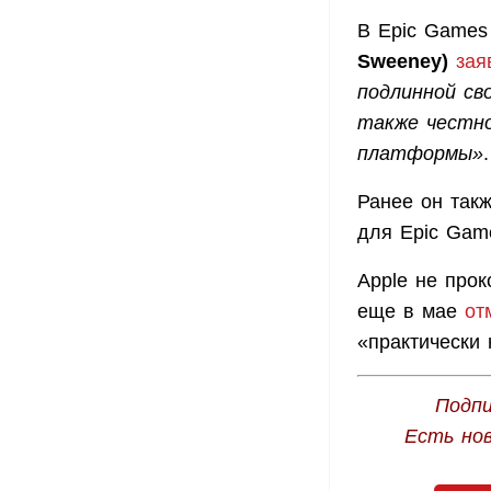
В Epic Games
Sweeney)
зая
подлинной св
также честно
платформы»
.
Ранее он так
для Epic Gam
Apple не про
еще в мае
от
«практически 
Подпи
Есть но