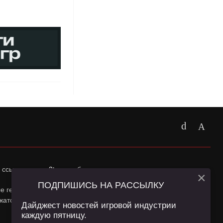
 ссылка на
app2top.ru
обязательна.
×
ПОДПИШИСЬ НА РАССЫЛКУ
ные геолокации Пользователей сайта и сервис «Яндекс
жатся в
Политике конфиденциальности
и
Пользовательском
Дайджест новостей игровой индустрии
каждую пятницу.