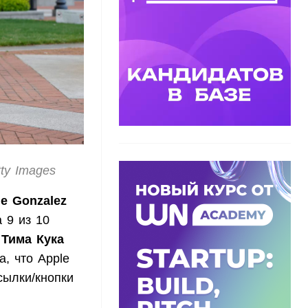
ty Images
e Gonzalez
 9 из 10
ю
Тима Кука
, что Apple
сылки/кнопки