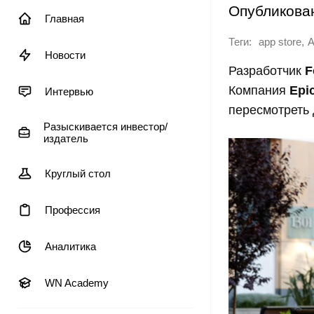
Опубликова
Главная
Теги:
,
app store
A
Новости
Разработчик
F
Компания
Epi
Интервью
пересмотреть 
Разыскивается инвестор/
издатель
Круглый стол
Профессия
Аналитика
WN Academy