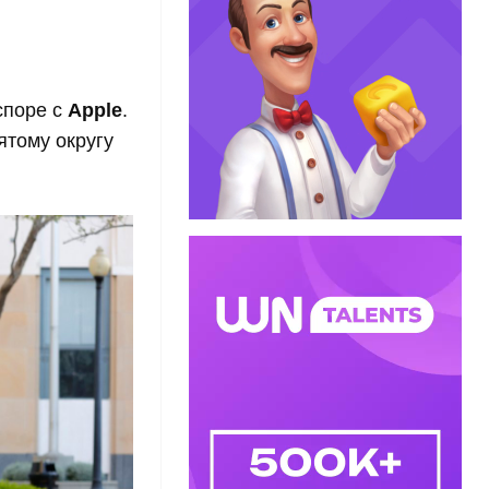
споре с
Apple
.
тому округу