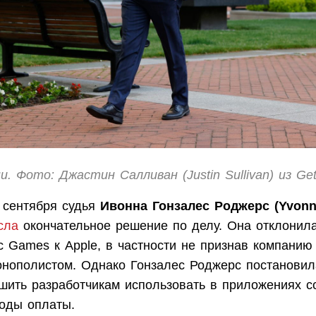
и. Фото: Джастин Салливан (Justin Sullivan) из Get
 сентября судья
Ивонна Гонзалес Роджерс (Yvonn
сла
окончательное решение по делу. Она отклонила
c Games к Apple, в частности не признав компани
нополистом. Однако Гонзалес Роджерс постановила
шить разработчикам использовать в приложениях с
тоды оплаты.