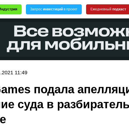
Индустрия
Запрос
инвестиций
в проект
Ежедневный
подкаст
.2021 11:49
Games подала апелляц
ие суда в разбирател
le