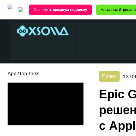
Оформить
премиум-подписку
Альманах
Игровая 
App2Top Talks
13.09
Право
Epic 
решен
с App