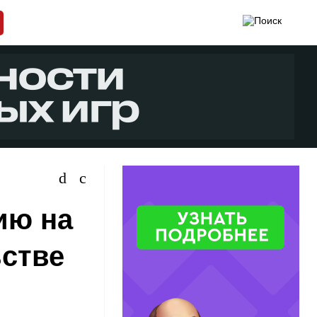
ию на
ьстве