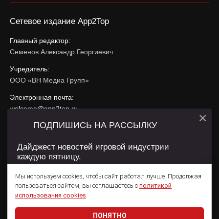
Сетевое издание App2Top
Главный редактор:
Семенов Александр Георгиевич
Учредитель:
ООО «ВН Медиа Групп»
Электронная почта:
welcome@app2top.ru
×
ПОДПИШИСЬ НА РАССЫЛКУ
При использовании материалов активная ссылка на
app2top.ru
обязательна.
Дайджест новостей игровой индустрии
каждую пятницу.
Сайт использует IP адреса, cookie, данные геолокации
Пользователей сайта и сервис «Яндекс Метрика». Условия
Мы используем cookies, чтобы сайт работал лучше. Продолжая
использования содержатся в
Политике конфиденциальности
и
пользоваться сайтом, вы соглашаетесь с
политикой
Пользовательском соглашении
.
Подписаться
использования cookies
.
ПОНЯТНО
Даю согласие на обработку
персональных данных