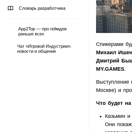
Словарь разработчика
App2Top — про геймдев
раньше всех
Спикерами б
Чат «Игровой Индустрии»:
новости и общение
Михаил Ише
Дмитрий Бы
MY.GAMES
.
Выступление 
Москве) и про
Что будет на
Казьмин и
Они покаж