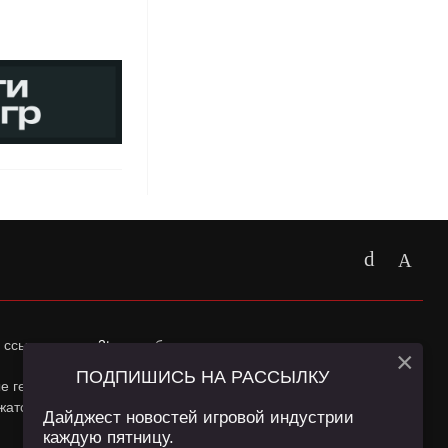
 ссылка на
app2top.ru
обязательна.
×
ПОДПИШИСЬ НА РАССЫЛКУ
ные геолокации Пользователей сайта и сервис «Яндекс
жатся в
Политике конфиденциальности
и
Пользовательском
Дайджест новостей игровой индустрии
каждую пятницу.