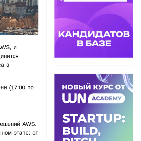
AWS, и
динится
са в
ни (17:00 по
 решений AWS.
ном этапе: от