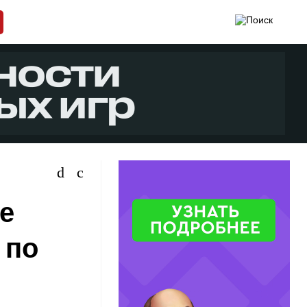
е
 по