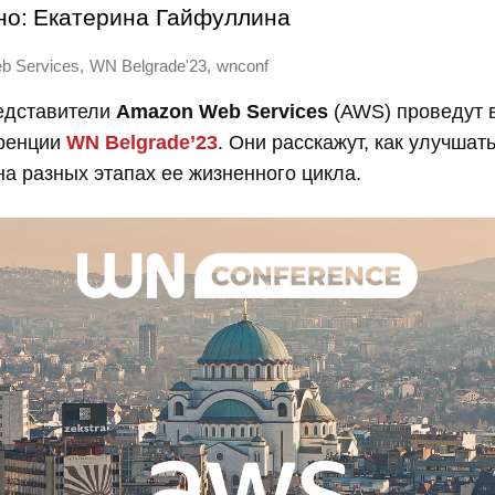
но:
Екатерина Гайфуллина
,
,
b Services
WN Belgrade'23
wnconf
едставители
Amazon Web Services
(AWS) проведут 
ренции
WN Belgrade’23
. Они расскажут, как улучша
на разных этапах ее жизненного цикла.