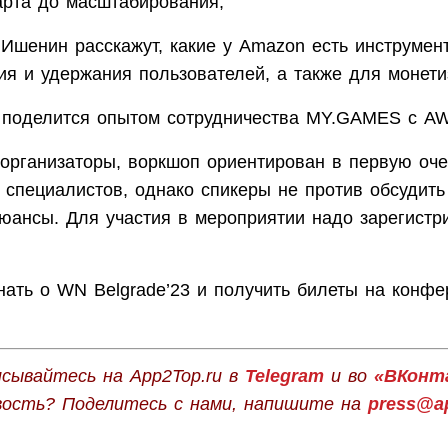
арта до масштабирования;
 Ишенин расскажут, какие у Amazon есть инструмен
ия и удержания пользователей, а также для монети
поделится опытом сотрудничества MY.GAMES с A
 организаторы, воркшоп ориентирован в первую оч
 специалистов, однако спикеры не против обсудить
нюансы. Для участия в мероприятии надо зарегистр
нать о WN Belgrade’23 и получить билеты на конф
сывайтесь на App2Top.ru в
Telegram
и во
«ВКонт
вость? Поделитесь с нами, напишите на
press@ap