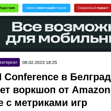
Индустрия
Запрос
инвестиций
в проект
Ежедневный
подкаст
08.02.2023 18:25
материал
 Conference в Белград
ет воркшоп от Amazon
е с метриками игр