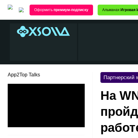
Оформить
премиум-подписку
Альманах
Игровая 
App2Top Talks
Партнерский 
На WN
пройд
работ