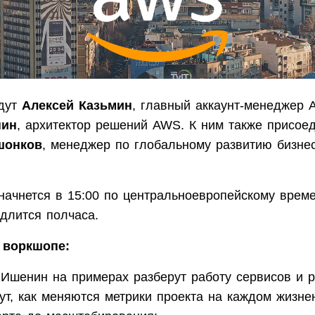
удут
Алексей Казьмин
, главный аккаунт-менеджер 
нин
, архитектор решений AWS. К ним также присое
шонков
, менеджер по глобальному развитию бизне
начнется в 15:00 по центральноевропейскому време
длится полчаса.
 воркшопе:
 Ишенин на примерах разберут работу сервисов и
ут, как меняются метрики проекта на каждом жизнен