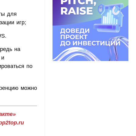
ты для
зации игр;
WS.
ередь на
 и
ироваться по
еренцию можно
акте»
p2top.ru