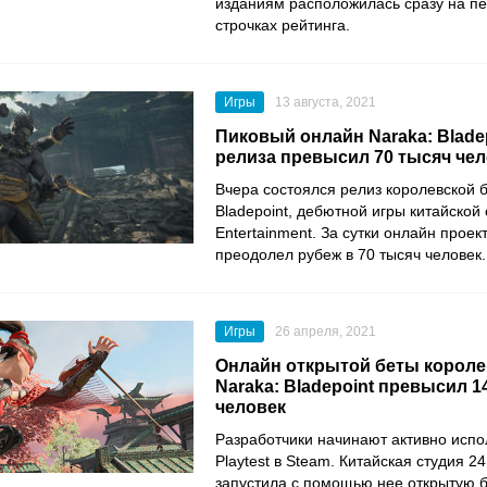
изданиям расположилась сразу на пе
строчках рейтинга.
Игры
13 августа, 2021
Пиковый онлайн Naraka: Bladep
релиза превысил 70 тысяч че
Вчера состоялся релиз королевской 
Bladepoint
, дебютной игры китайской 
Entertainment
. За сутки онлайн проект
преодолел рубеж в 70 тысяч человек.
Игры
26 апреля, 2021
Онлайн открытой беты корол
Naraka: Bladepoint превысил 1
человек
Разработчики начинают активно исп
Playtest
в
Steam
. Китайская студия
24
запустила с помощью нее открытую б