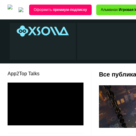
Оформить
премиум-подписку
Альманах
Игровая 
App2Top Talks
Все публика