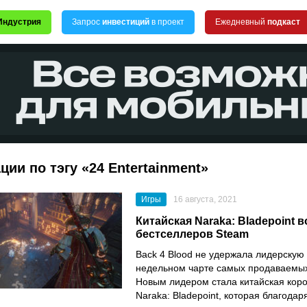
Индустрия
Запрос
инвестиций
в проект
Ежедневный
подкаст
ции по тэгу «24 Entertainment»
Игры
16 августа, 2021
Китайская Naraka: Bladepoint 
бестселлеров Steam
Back 4 Blood
не удержала лидерскую 
недельном чарте самых продаваемых
Новым лидером стала китайская коро
Naraka: Bladepoint
, которая благодар