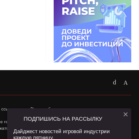
 ссылка на
app2top.ru
обязательна.
×
ПОДПИШИСЬ НА РАССЫЛКУ
ные геолокации Пользователей сайта и сервис «Яндекс
жатся в
Политике конфиденциальности
и
Пользовательском
Дайджест новостей игровой индустрии
каждую пятницу.