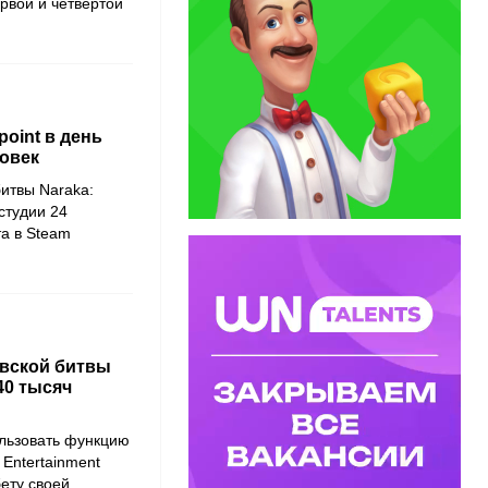
рвой и четвертой
oint в день
ловек
битвы
Naraka:
студии
24
а в
Steam
евской битвы
40 тысяч
ользовать функцию
 Entertainment
ету своей