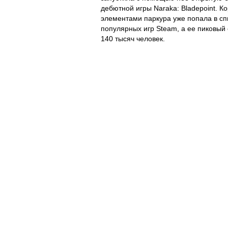
дебютной игры
Naraka: Bladepoint
. К
элементами паркура уже попала в сп
популярных игр Steam, а ее пиковый
140 тысяч человек.