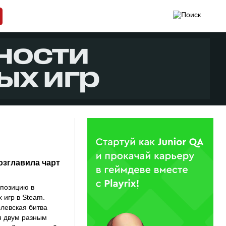
возглавила чарт
позицию в
 игр в
Steam
.
левская битва
я двум разным