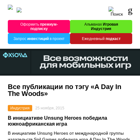
Оформить
премиум-
Альманах
Игровая
подписку
Индустрия
Запрос
инвестиций
в проект
Ежедневный
подкаст
Все публикации по тэгу «A Day In
The Woods»
Индустрия
25 ноября, 2015
В инициативе Unsung Heroes победила
южноафриканская игра
В инициативе Unsung Heroes от международной группы
издательств Spil Games победила игра A Day In The Woods.