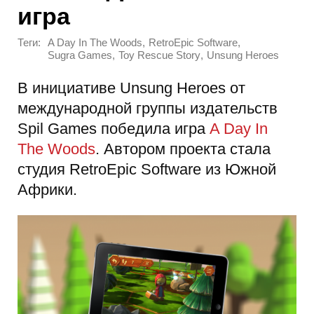
игра
Теги:
,
,
A Day In The Woods
RetroEpic Software
,
,
Sugra Games
Toy Rescue Story
Unsung Heroes
В инициативе Unsung Heroes от
международной группы издательств
Spil Games победила игра
A Day In
The Woods
. Автором проекта стала
студия RetroEpic Software из Южной
Африки.