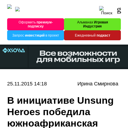
Оформить
премиум-
Альманах
Игровая
подписку
Индустрия
Запрос
инвестиций
в проект
Ежедневный
подкаст
25.11.2015 14:18
Ирина Смирнова
В инициативе Unsung
Heroes победила
южноафриканская