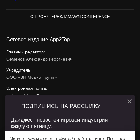
О ПРОЕКТЕ
РЕКЛАМА
WN CONFERENCE
Сетевое издание App2Top
Главный редактор:
Семенов Александр Георгиевич
Учредитель:
ООО «ВН Медиа Групп»
Электронная почта:
welcome@app2top.ru
×
ПОДПИШИСЬ НА РАССЫЛКУ
При использовании материалов активная ссылка на
app2top.ru
обязательна.
Дайджест новостей игровой индустрии
каждую пятницу.
Сайт использует IP адреса, cookie, данные геолокации
Пользователей сайта и сервис «Яндекс Метрика». Условия
Мы используем cookies, чтобы сайт работал лучше. Продолжая