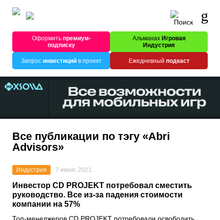
Оформить
премиум-
Альманах
Игровая
подписку
Индустрия
Запрос
инвестиций
в проект
Ежедневный
подкаст
Все публикации по тэгу «Abri
Advisors»
Индустрия
7 июня, 2021
Инвестор CD PROJEKT потребовал сместить
руководство. Все из-за падения стоимости
компании на 57%
Топ-менеджеров
CD PROJEKT
потребовали освободить