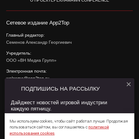
О ПРОЕКТЕ
РЕКЛАМА
WN CONFERENCE
Сетевое издание App2Top
Главный редактор:
Семенов Александр Георгиевич
Учредитель:
ООО «ВН Медиа Групп»
Электронная почта:
welcome@app2top.ru
×
ПОДПИШИСЬ НА РАССЫЛКУ
При использовании материалов активная ссылка на
app2top.ru
обязательна.
Дайджест новостей игровой индустрии
каждую пятницу.
Сайт использует IP адреса, cookie, данные геолокации
Пользователей сайта и сервис «Яндекс Метрика». Условия
Мы используем cookies, чтобы сайт работал лучше. Продолжая
использования содержатся в
Политике конфиденциальности
и
пользоваться сайтом, вы соглашаетесь с
политикой
Пользовательском соглашении
.
Подписаться
использования cookies
.