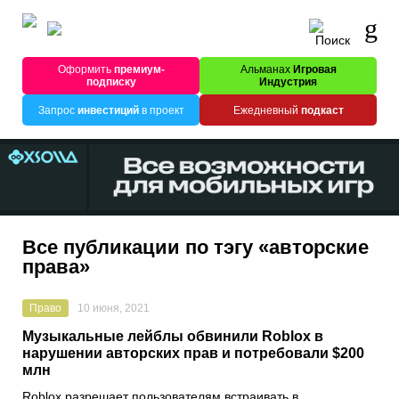
Оформить
премиум-
Альманах
Игровая
подписку
Индустрия
Запрос
инвестиций
в проект
Ежедневный
подкаст
Все публикации по тэгу «авторские
права»
Право
10 июня, 2021
Музыкальные лейблы обвинили Roblox в
нарушении авторских прав и потребовали $200
млн
Roblox
разрешает пользователям встраивать в