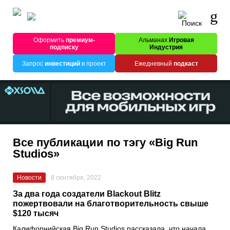
Оформить
премиум-
Альманах
Игровая
подписку
Индустрия
Запрос
инвестиций
в проект
Ежедневный
подкаст
Все публикации по тэгу «Big Run
Studios»
Новости
8 сентября, 2022
За два года создатели Blackout Blitz
пожертвовали на благотворительность свыше
$120 тысяч
Калифорнийская
Big Run Studios
рассказала, что начала