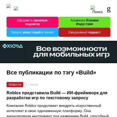
Оформить
премиум-
Альманах
Игровая
подписку
Индустрия
Запрос
инвестиций
в проект
Ежедневный
подкаст
Все публикации по тэгу «Build»
Новости
17 июля
Roblox представила Build — ИИ-фреймворк для
разработки игр по текстовому запросу
Компания Roblox продолжает внедрять искусственный
интеллект в свою одноименную платформу. Она
анонсировала инструмент под названием Build, способный