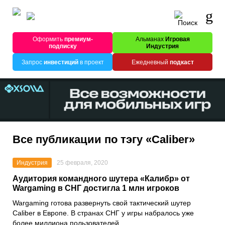
Оформить
премиум-
Альманах
Игровая
подписку
Индустрия
Запрос
инвестиций
в проект
Ежедневный
подкаст
Все публикации по тэгу «Caliber»
Индустрия
25 февраля, 2020
Аудитория командного шутера «Калибр» от
Wargaming в СНГ достигла 1 млн игроков
Wargaming
готова развернуть свой тактический шутер
Caliber
в Европе. В странах СНГ у игры набралось уже
более миллиона пользователей.