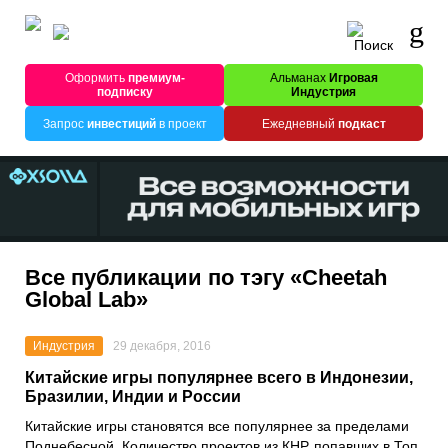
Оформить
премиум-
Альманах
Игровая
подписку
Индустрия
Запрос
инвестиций
в проект
Ежедневный
подкаст
Все публикации по тэгу «Cheetah
Global Lab»
Индустрия
29 декабря, 2016
Китайские игры популярнее всего в Индонезии,
Бразилии, Индии и России
Китайские игры становятся все популярнее за пределами
Поднебесной. Количество проектов из КНР, попавших в Топ