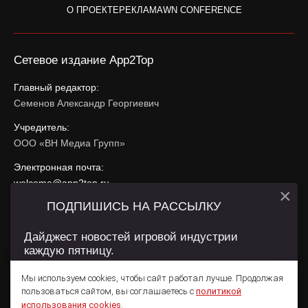
О ПРОЕКТЕ
РЕКЛАМА
WN CONFERENCE
Сетевое издание App2Top
Главный редактор:
Семенов Александр Георгиевич
Учредитель:
ООО «ВН Медиа Групп»
Электронная почта:
welcome@app2top.ru
×
ПОДПИШИСЬ НА РАССЫЛКУ
При использовании материалов активная ссылка на
app2top.ru
обязательна.
Дайджест новостей игровой индустрии
каждую пятницу.
Сайт использует IP адреса, cookie, данные геолокации
Пользователей сайта и сервис «Яндекс Метрика». Условия
Мы используем cookies, чтобы сайт работал лучше. Продолжая
использования содержатся в
Политике конфиденциальности
и
пользоваться сайтом, вы соглашаетесь с
политикой
Пользовательском соглашении
.
Подписаться
использования cookies
.