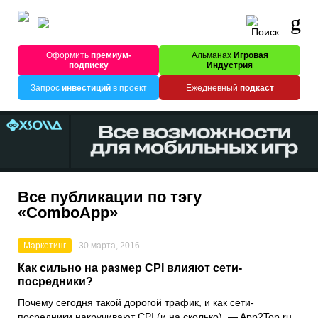
Оформить
премиум-
Альманах
Игровая
подписку
Индустрия
Запрос
инвестиций
в проект
Ежедневный
подкаст
Все публикации по тэгу
«ComboApp»
Маркетинг
30 марта, 2016
Как сильно на размер CPI влияют сети-
посредники?
Почему сегодня такой дорогой трафик, и как сети-
посредники накручивают CPI (и на сколько), — App2Top.ru