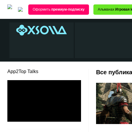
Оформить
премиум-подписку
Альманах
Игровая 
App2Top Talks
Все публика