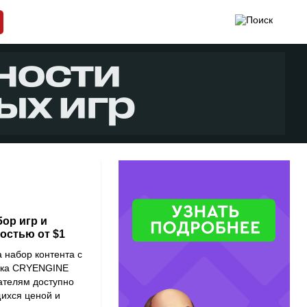
ор игр и
остью от $1
 набор контента с
ижка CRYENGINE
пателям доступно
ихся ценой и