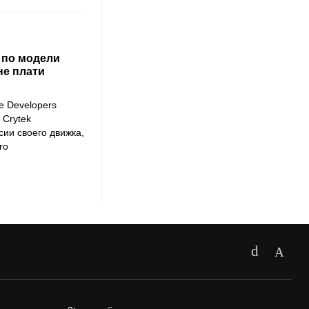
 по модели
не плати
 Developers
 Crytek
сии своего движка,
го