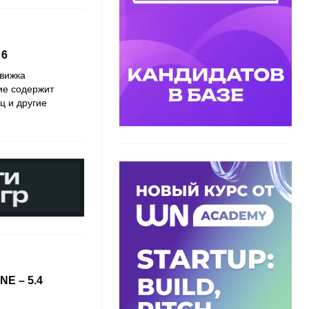
 6
движка
ие содержит
ц и другие
E – 5.4