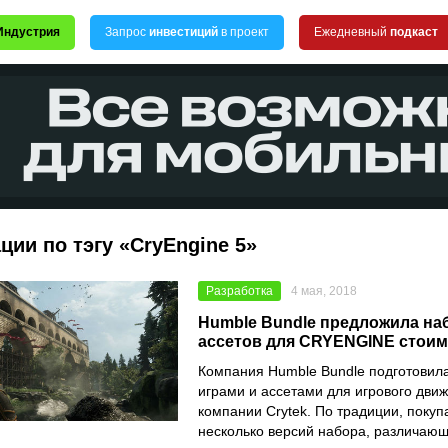
Индустрия
Запрос
инвестиций
в проект
Ежедневный
подкаст
ции по тэгу «CryEngine 5»
Разработка
4 мая, 2018
Humble Bundle предложила наб
ассетов для CRYENGINE стоим
Компания Humble Bundle подготовила
играми и ассетами для игрового дв
компании Crytek. По традиции, поку
несколько версий набора, различающ