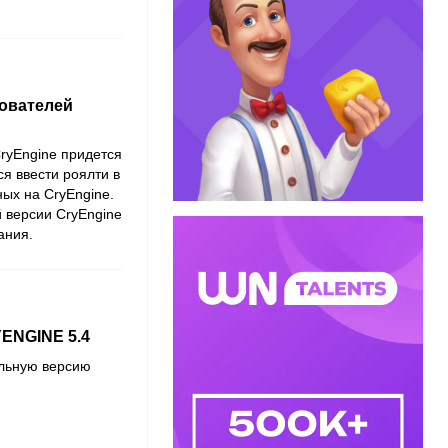
зователей
ryEngine придется
ся ввести роялти в
ных на CryEngine.
й версии CryEngine
ания.
ENGINE 5.4
ельную версию