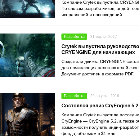
Компание Crytek выпустила CRYENGIN
По словам разработчиков, апдейт со
исправлений и нововведений.
Разработка
31 марта, 2017
Crytek выпустила руководство
CRYENGINE для начинающих
Создатели движка CRYENGINE состав
для начинающих пользователей своег
Документ доступен в формате PDF.
Разработка
29 августа, 2016
Состоялся релиз CryEngine 5.2
Компания Crytek выпустила последн
CryEngine — CryEngine 5.2, а также 
возможности получить инди-разработ
фонда, объемом в $1 млн.