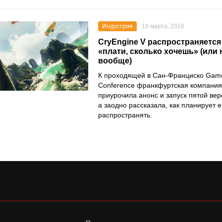
Индустрия
16 марта, 2016
CryEngine V распространяется
«плати, сколько хочешь» (или 
вообще)
К проходящей в Сан-Франциско Game
Conference франкфуртская компания
приурочила анонс и запуск пятой вер
а заодно рассказала, как планирует е
распространять.