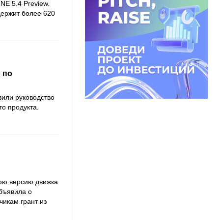
E 5.4 Preview.
держит более 620
 по
или руководство
о продукта.
юю версию движка
объявила о
чикам грант из