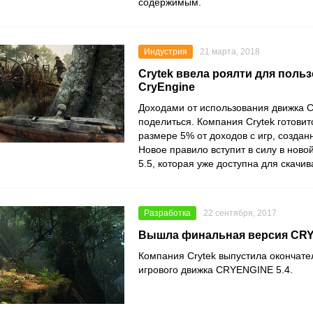
содержимым.
Индустрия
21 марта, 2018
Crytek ввела роялти для поль
CryEngine
Доходами от использования движка C
поделиться. Компания Crytek готовит
размере 5% от доходов с игр, создан
Новое правило вступит в силу в ново
5.5, которая уже доступна для скачив
Разработка
22 сентября, 2017
Вышла финальная версия CRY
Компания Crytek выпустила окончат
игрового движка CRYENGINE 5.4.