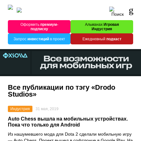
Оформить
премиум-
Альманах
Игровая
подписку
Индустрия
Запрос
инвестиций
в проект
Ежедневный
подкаст
Все публикации по тэгу «Drodo
Studios»
Индустрия
31 мая, 2019
Auto Chess вышла на мобильных устройствах.
Пока что только для Android
Из нашумевшего мода для Dota 2 сделали мобильную игру
— Auto Chess. Проект вышел в софтлонче в Google Play. На