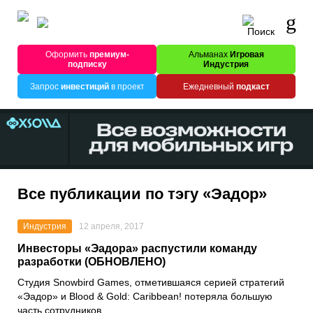
Оформить
премиум-
Альманах
Игровая
подписку
Индустрия
Запрос
инвестиций
в проект
Ежедневный
подкаст
Все публикации по тэгу «Эадор»
Индустрия
12 апреля, 2017
Инвесторы «Эадора» распустили команду
разработки (ОБНОВЛЕНО)
Студия Snowbird Games, отметившаяся серией стратегий
«Эадор» и Blood & Gold: Caribbean! потеряла большую
часть сотрудников.