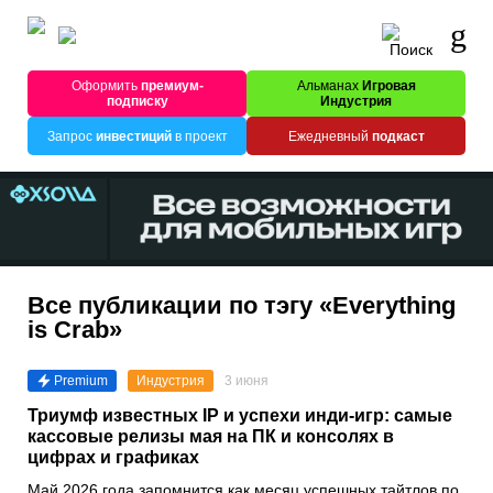
Оформить
премиум-
Альманах
Игровая
подписку
Индустрия
Запрос
инвестиций
в проект
Ежедневный
подкаст
Все публикации по тэгу «Everything
is Crab»
Premium
Индустрия
3 июня
Триумф известных IP и успехи инди-игр: самые
кассовые релизы мая на ПК и консолях в
цифрах и графиках
Май 2026 года запомнится как месяц успешных тайтлов по