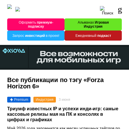
Оформить
премиум-
Альманах
Игровая
подписку
Индустрия
Запрос
инвестиций
в проект
Ежедневный
подкаст
Все публикации по тэгу «Forza
Horizon 6»
Premium
Индустрия
3 июня
Триумф известных IP и успехи инди-игр: самые
кассовые релизы мая на ПК и консолях в
цифрах и графиках
Май 2026 года запомнится как месяц успешных тайтлов по