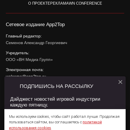
О ПРОЕКТЕ
РЕКЛАМА
WN CONFERENCE
Сетевое издание App2Top
Главный редактор:
Семенов Александр Георгиевич
Учредитель:
ООО «ВН Медиа Групп»
Электронная почта:
welcome@app2top.ru
×
ПОДПИШИСЬ НА РАССЫЛКУ
При использовании материалов активная ссылка на
app2top.ru
обязательна.
Дайджест новостей игровой индустрии
каждую пятницу.
Сайт использует IP адреса, cookie, данные геолокации
Пользователей сайта и сервис «Яндекс Метрика». Условия
Мы используем cookies, чтобы сайт работал лучше. Продолжая
использования содержатся в
Политике конфиденциальности
и
пользоваться сайтом, вы соглашаетесь с
политикой
Пользовательском соглашении
.
Подписаться
использования cookies
.