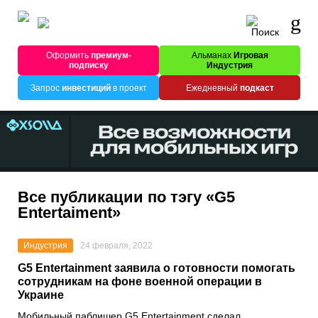
Оформить
премиум-
Альманах
Игровая
подписку
Индустрия
Запрос
инвестиций
в проект
Ежедневный
подкаст
Все публикации по тэгу «G5
Entertaiment»
Индустрия
24 февраля, 2022
G5 Entertainment заявила о готовности помогать
сотрудникам на фоне военной операции в
Украине
Мобильный паблишер
G5 Entertainment
сделал