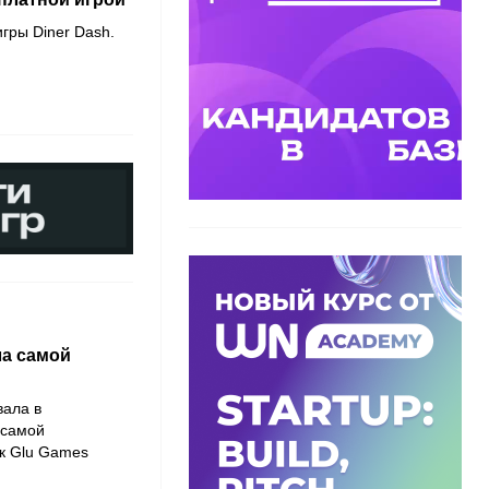
гры Diner Dash.
ла самой
вала в
 самой
ик Glu Games