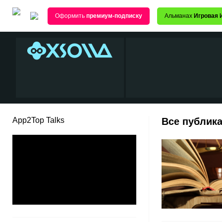
Оформить
премиум-подписку
Альманах
Игровая 
App2Top Talks
Все публика