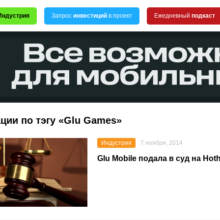
Индустрия
Запрос
инвестиций
в проект
Ежедневный
подкаст
ции по тэгу «Glu Games»
Индустрия
7 ноября, 2014
Glu Mobile подала в суд на Ho