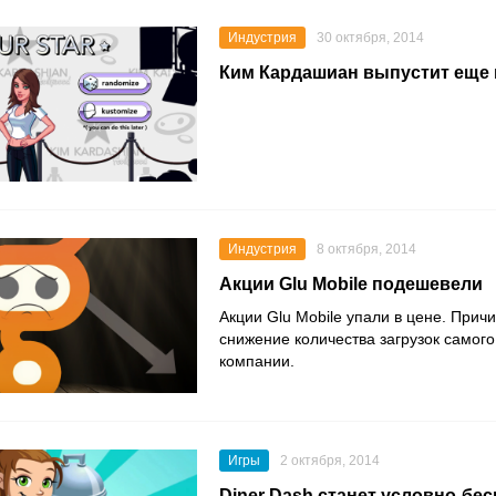
Индустрия
30 октября, 2014
Ким Кардашиан выпустит еще 
Индустрия
8 октября, 2014
Акции Glu Mobile подешевели
Акции Glu Mobile упали в цене. Прич
снижение количества загрузок самого
компании.
Игры
2 октября, 2014
Diner Dash станет условно-бе