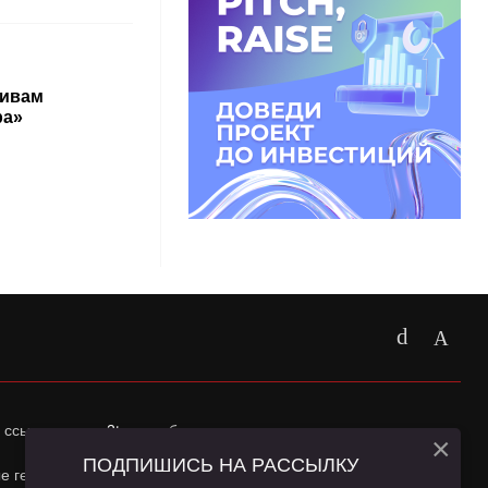
тивам
ра»
 ссылка на
app2top.ru
обязательна.
×
ПОДПИШИСЬ НА РАССЫЛКУ
ные геолокации Пользователей сайта и сервис «Яндекс