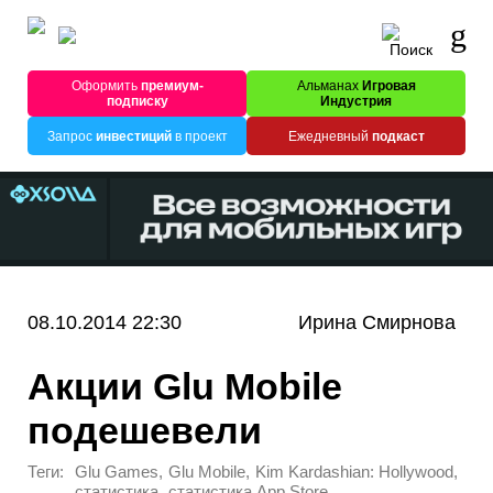
Оформить
премиум-
Альманах
Игровая
подписку
Индустрия
Запрос
инвестиций
в проект
Ежедневный
подкаст
08.10.2014 22:30
Ирина Смирнова
Акции Glu Mobile
подешевели
Теги:
,
,
,
Glu Games
Glu Mobile
Kim Kardashian: Hollywood
,
статистика
статистика App Store