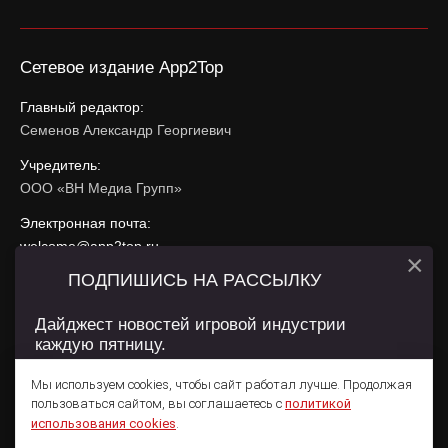
Сетевое издание App2Top
Главный редактор:
Семенов Александр Георгиевич
Учредитель:
ООО «ВН Медиа Групп»
Электронная почта:
welcome@app2top.ru
×
ПОДПИШИСЬ НА РАССЫЛКУ
При использовании материалов активная ссылка на
app2top.ru
обязательна.
Дайджест новостей игровой индустрии
каждую пятницу.
Сайт использует IP адреса, cookie, данные геолокации
Пользователей сайта и сервис «Яндекс Метрика». Условия
Мы используем cookies, чтобы сайт работал лучше. Продолжая
использования содержатся в
Политике конфиденциальности
и
пользоваться сайтом, вы соглашаетесь с
политикой
Пользовательском соглашении
.
Подписаться
использования cookies
.