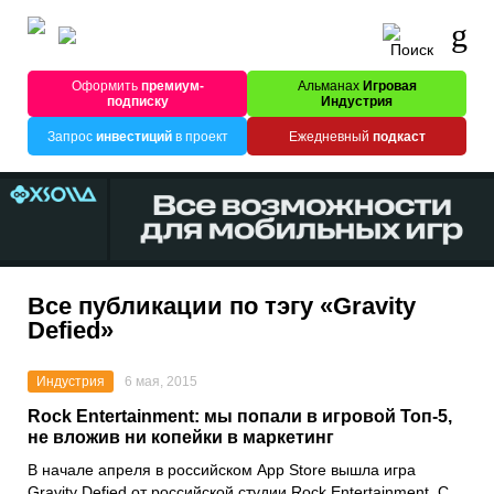
Оформить
премиум-
Альманах
Игровая
подписку
Индустрия
Запрос
инвестиций
в проект
Ежедневный
подкаст
Все публикации по тэгу «Gravity
Defied»
Индустрия
6 мая, 2015
Rock Entertainment: мы попали в игровой Топ-5,
не вложив ни копейки в маркетинг
В начале апреля в российском App Store вышла игра
Gravity Defied от российской студии Rock Entertainment. С