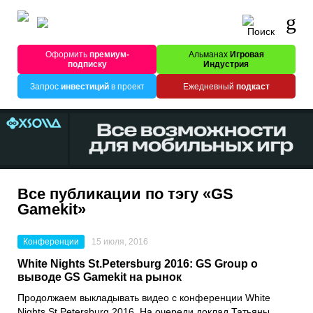
Оформить
премиум-
Альманах
Игровая
подписку
Индустрия
Запрос
инвестиций
в проект
Ежедневный
подкаст
Все публикации по тэгу «GS
Gamekit»
Конференции
15 июля, 2016
White Nights St.Petersburg 2016: GS Group о
выводе GS Gamekit на рынок
Продолжаем выкладывать видео с конференции White
Nights St.Petersburg 2016. На очереди доклад Татьяны