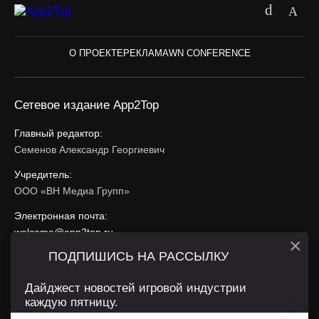
О ПРОЕКТЕ
РЕКЛАМА
WN CONFERENCE
Сетевое издание App2Top
Главный редактор:
Семенов Александр Георгиевич
Учредитель:
ООО «ВН Медиа Групп»
Электронная почта:
welcome@app2top.ru
×
ПОДПИШИСЬ НА РАССЫЛКУ
При использовании материалов активная ссылка на
app2top.ru
обязательна.
Дайджест новостей игровой индустрии
каждую пятницу.
Сайт использует IP адреса, cookie, данные геолокации