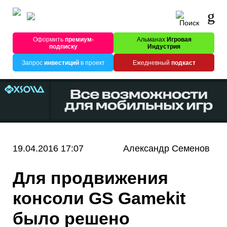
Оформить
премиум-
Альманах
Игровая
подписку
Индустрия
Запрос
инвестиций
в проект
Ежедневный
подкаст
19.04.2016 17:07
Александр Семенов
Для продвижения
консоли GS Gamekit
было решено