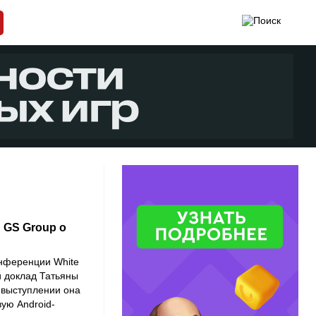
: GS Group о
нференции White
и доклад Татьяны
 выступлении она
вую Android-