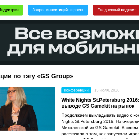
Индустрия
Запрос
инвестиций
в проект
Ежедневный
подкаст
ции по тэгу «GS Group»
Конференции
15 июля, 2016
White Nights St.Petersburg 2016
выводе GS Gamekit на рынок
Продолжаем выкладывать видео с ко
Nights St.Petersburg 2016. На очеред
Михалевской из GS Gamekit. В своем
рассказала о том, как запускали игро