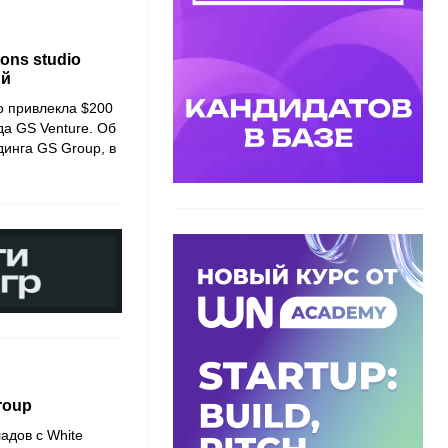
ons studio
ий
o привлекла $200
да GS Venture. Об
динга GS Group, в
roup
адов с White