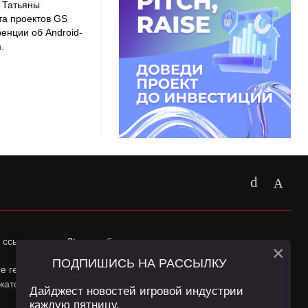
я Татьяны
та проектов GS
енции об Android-
.
 ссылка на
app2top.ru
обязательна.
×
ПОДПИШИСЬ НА РАССЫЛКУ
ные геолокации Пользователей сайта и сервис «Яндекс
жатся в
Политике конфиденциальности
и
Пользовательском
Дайджест новостей игровой индустрии
каждую пятницу.