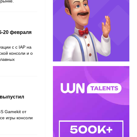
 рынке.
5-20 февраля
ации с с IAP на
кой консоли и о
главных
 выпустил
S Gamekit от
се игры консоли