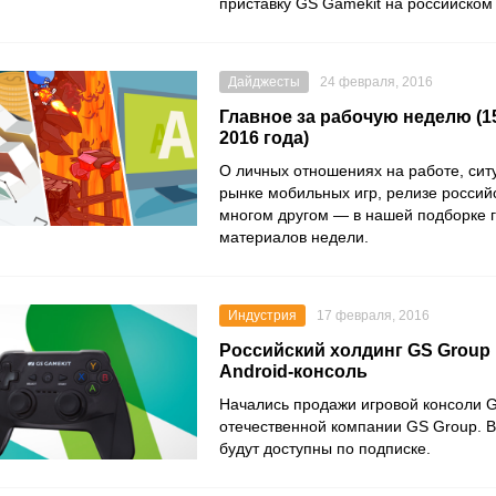
приставку GS Gamekit на российском
Дайджесты
24 февраля, 2016
Главное за рабочую неделю (1
2016 года)
О личных отношениях на работе, ситу
рынке мобильных игр, релизе российс
многом другом — в нашей подборке 
материалов недели.
Индустрия
17 февраля, 2016
Российский холдинг GS Group
Android-консоль
Начались продажи игровой консоли G
отечественной компании GS Group. В
будут доступны по подписке.