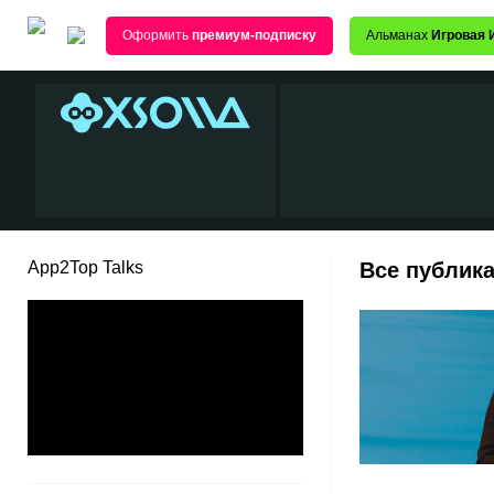
Оформить
премиум-подписку
Альманах
Игровая 
App2Top Talks
Все публика