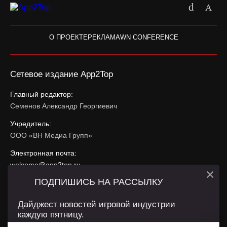
О ПРОЕКТЕ
РЕКЛАМА
WN CONFERENCE
Сетевое издание App2Top
Главный редактор:
Семенов Александр Георгиевич
Учредитель:
ООО «ВН Медиа Групп»
Электронная почта:
welcome@app2top.ru
×
ПОДПИШИСЬ НА РАССЫЛКУ
При использовании материалов активная ссылка на
app2top.ru
обязательна.
Дайджест новостей игровой индустрии
каждую пятницу.
Сайт использует IP адреса, cookie, данные геолокации