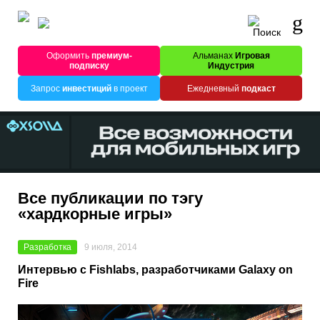
Оформить
премиум-
Альманах
Игровая
подписку
Индустрия
Запрос
инвестиций
в проект
Ежедневный
подкаст
Все публикации по тэгу
«хардкорные игры»
Разработка
9 июля, 2014
Интервью с Fishlabs, разработчиками Galaxy on
Fire