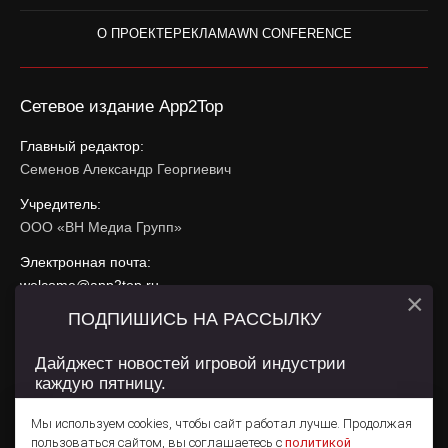
О ПРОЕКТЕ
РЕКЛАМА
WN CONFERENCE
Сетевое издание App2Top
Главный редактор:
Семенов Александр Георгиевич
Учредитель:
ООО «ВН Медиа Групп»
Электронная почта:
welcome@app2top.ru
×
ПОДПИШИСЬ НА РАССЫЛКУ
При использовании материалов активная ссылка на
app2top.ru
обязательна.
Дайджест новостей игровой индустрии
каждую пятницу.
Сайт использует IP адреса, cookie, данные геолокации
Пользователей сайта и сервис «Яндекс Метрика». Условия
Мы используем cookies, чтобы сайт работал лучше. Продолжая
использования содержатся в
Политике конфиденциальности
и
пользоваться сайтом, вы соглашаетесь с
политикой