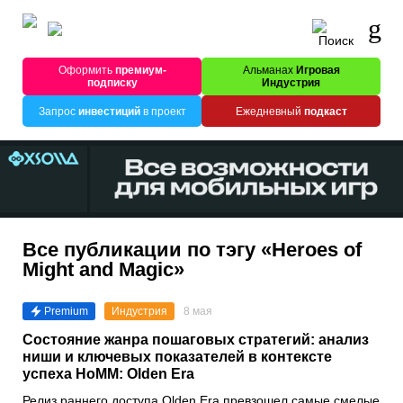
Оформить
премиум-
Альманах
Игровая
подписку
Индустрия
Запрос
инвестиций
в проект
Ежедневный
подкаст
Все публикации по тэгу «Heroes of
Might and Magic»
Premium
Индустрия
8 мая
Состояние жанра пошаговых стратегий: анализ
ниши и ключевых показателей в контексте
успеха HoMM: Olden Era
Релиз раннего доступа Olden Era превзошел самые смелые