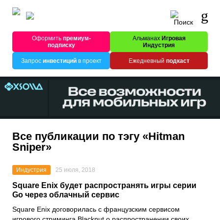
Оформить
премиум-
Альманах
Игровая
подписку
Индустрия
Запрос
инвестиций
в проект
Ежедневный
подкаст
Все публикации по тэгу «Hitman
Sniper»
Индустрия
25 июля, 2018
Square Enix будет распространять игры серии
Go через облачный сервис
Square Enix договорилась с французским сервисом
игрового стриминга Blacknut о распространении своих