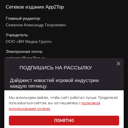
Сетевое издание App2Top
Главный редактор:
Семенов Александр Георгиевич
Учредитель:
ООО «ВН Медиа Групп»
Электронная почта:
welcome@app2top.ru
×
ПОДПИШИСЬ НА РАССЫЛКУ
При использовании материалов активная ссылка на
app2top.ru
обязательна.
Дайджест новостей игровой индустрии
каждую пятницу.
Сайт использует IP адреса, cookie, данные геолокации
Пользователей сайта и сервис «Яндекс Метрика». Условия
Мы используем cookies, чтобы сайт работал лучше. Продолжая
использования содержатся в
Политике конфиденциальности
и
пользоваться сайтом, вы соглашаетесь с
политикой
Пользовательском соглашении
.
Подписаться
использования cookies
.
ПОНЯТНО
Даю согласие на обработку
персональных данных
© 2011 — 2026 App2Top
16+