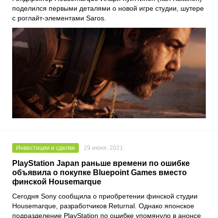
поделился первыми деталями о новой игре студии, шутере
с роглайт-элементами Saros.
Инвестиции и сделки
29 июня, 2021
PlayStation Japan раньше времени по ошибке
объявила о покупке Bluepoint Games вместо
финской Housemarque
Сегодня
Sony
сообщила о приобретении финской студии
Housemarque
, разработчиков
Returnal
. Однако японское
подразделение
PlayStation
по ошибке упомянуло в анонсе