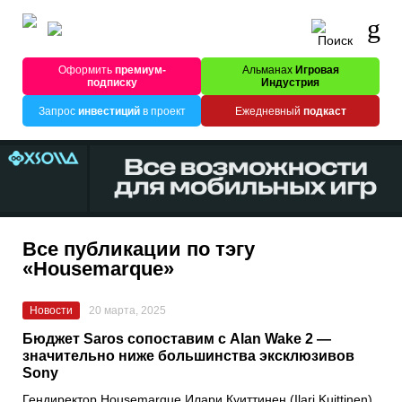
Оформить
премиум-
Альманах
Игровая
подписку
Индустрия
Запрос
инвестиций
в проект
Ежедневный
подкаст
Все публикации по тэгу
«Housemarque»
Новости
20 марта, 2025
Бюджет Saros сопоставим с Alan Wake 2 —
значительно ниже большинства эксклюзивов
Sony
Гендиректор Housemarque Илари Куиттинен (Ilari Kuittinen)