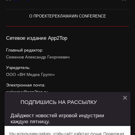
О ПРОЕКТЕ
РЕКЛАМА
WN CONFERENCE
Сетевое издание App2Top
Главный редактор:
Семенов Александр Георгиевич
Учредитель:
ООО «ВН Медиа Групп»
Электронная почта:
welcome@app2top.ru
×
ПОДПИШИСЬ НА РАССЫЛКУ
При использовании материалов активная ссылка на
app2top.ru
обязательна.
Дайджест новостей игровой индустрии
каждую пятницу.
Сайт использует IP адреса, cookie, данные геолокации
Пользователей сайта и сервис «Яндекс Метрика». Условия
Мы используем cookies, чтобы сайт работал лучше. Продолжая