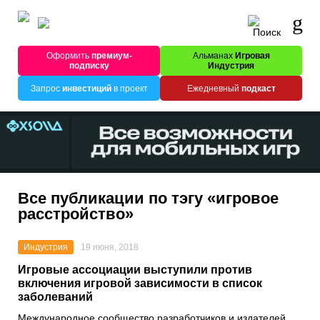
Оформить
премиум-
Альманах
Игровая
подписку
Индустрия
Запрос
инвестиций
в проект
Ежедневный
подкаст
Все публикации по тэгу «игровое
расстройство»
Индустрия
19 июня, 2018
Игровые ассоциации выступили против
включения игровой зависимости в список
заболеваний
Международное сообщество разработчиков и издателей