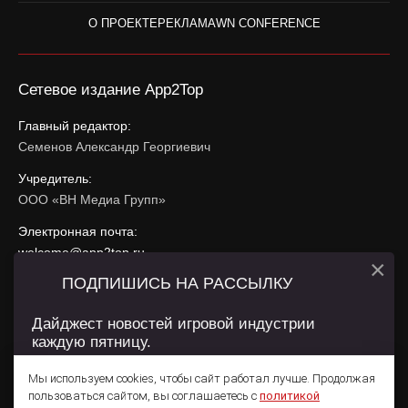
О ПРОЕКТЕ
РЕКЛАМА
WN CONFERENCE
Сетевое издание App2Top
Главный редактор:
Семенов Александр Георгиевич
Учредитель:
ООО «ВН Медиа Групп»
Электронная почта:
welcome@app2top.ru
×
ПОДПИШИСЬ НА РАССЫЛКУ
При использовании материалов активная ссылка на
app2top.ru
обязательна.
Дайджест новостей игровой индустрии
каждую пятницу.
Сайт использует IP адреса, cookie, данные геолокации
Пользователей сайта и сервис «Яндекс Метрика». Условия
Мы используем cookies, чтобы сайт работал лучше. Продолжая
использования содержатся в
Политике конфиденциальности
и
пользоваться сайтом, вы соглашаетесь с
политикой
Пользовательском соглашении
.