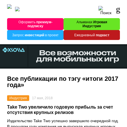
Оформить
премиум-
Альманах
Игровая
подписку
Индустрия
Запрос
инвестиций
в проект
Ежедневный
подкаст
Все публикации по тэгу «итоги 2017
года»
Индустрия
17 мая, 2018
Take Two увеличило годовую прибыль за счет
отсутствия крупных релизов
Издательство Take Two успешно завершило очередной год.
В прошлом году компания не выпускала крупных игровых