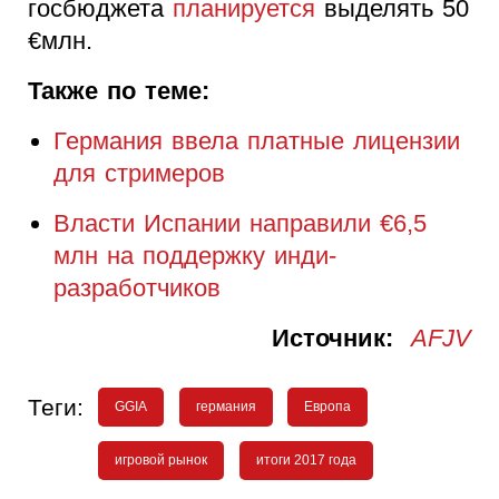
госбюджета
планируется
выделять 50
€млн.
Также по теме:
Германия ввела платные лицензии
для стримеров
Власти Испании направили €6,5
млн на поддержку инди-
разработчиков
Источник:
AFJV
Теги:
GGIA
германия
Европа
игровой рынок
итоги 2017 года