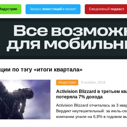
Индустрия
Запрос
инвестиций
в проект
Ежедневный
подкаст
ции по тэгу «итоги квартала»
Индустрия
9 ноября, 2018
Activision Blizzard в третьем к
потеряла 7% дохода
Activision Blizzard отчиталась за 3 кв
Вердикт неутешительный: за июль-с
компании упали на 6,8% в годовом в