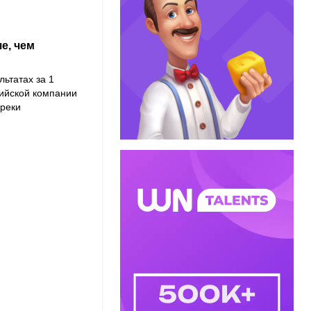
е, чем
ьтатах за 1
нийской компании
преки