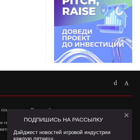
 ссылка на
app2top.ru
обязательна.
×
ПОДПИШИСЬ НА РАССЫЛКУ
ные геолокации Пользователей сайта и сервис «Яндекс
жатся в
Политике конфиденциальности
и
Пользовательском
Дайджест новостей игровой индустрии
каждую пятницу.