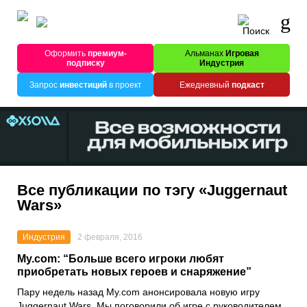
Оформить
премиум-
Альманах
Игровая
подписку
Индустрия
Запрос
инвестиций
в проект
Ежедневный
подкаст
Все публикации по тэгу «Juggernaut
Wars»
Индустрия
2 февраля, 2016
My.com: “Больше всего игроки любят
приобретать новых героев и снаряжение”
Пару недель назад My.com анонсировала новую игру
Juggernaut Wars. Мы поговорили об игре с руководителем