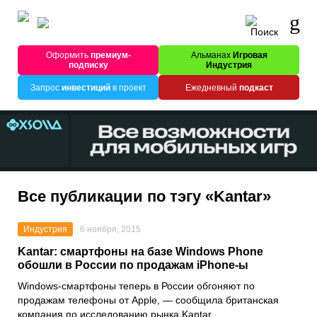
Оформить
премиум-
Альманах
Игровая
подписку
Индустрия
Запрос
инвестиций
в проект
Ежедневный
подкаст
Все публикации по тэгу «Kantar»
Индустрия
6 ноября, 2015
Kantar: смартфоны на базе Windows Phone
обошли в России по продажам iPhone-ы
Windows-смартфоны теперь в России обгоняют по
продажам телефоны от Apple, — сообщила британская
компания по исследованию рынка Kantar.