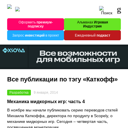
Оформить
премиум-
Альманах
Игровая
подписку
Индустрия
Запрос
инвестиций
в проект
Ежедневный
подкаст
Все публикации по тэгу «Каткофф»
Разработка
9 января, 2014
Механика мидкорных игр: часть 4
В ноябре мы начали публиковать серию переводов статей
Михаила Каткоффа, директора по продукту в Scopely, о
механике мидкорных игр. Сегодня – четвертая часть,
посвященная монетизации.