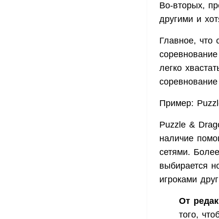
Во-вторых, п
другими и хот
Главное, что 
соревнование
легко хвастат
соревнование
Пример: Puzzl
Puzzle & Drag
наличие помощ
сетями. Боле
выбирается н
игроками друг
От редак
того, чт