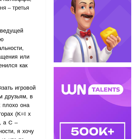
ня – третья
 ведущей
ую
льности,
ращения или
енился как
язать игровой
м друзьям, в
к плохо она
орах (K=I x
, а C –
ости, я хочу