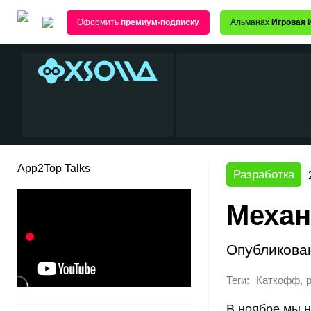
Оформить
премиум-подписку
Альманах
Игровая 
App2Top Talks
Разработка
Механ
Опубликова
Теги:
,
Каткофф
В ноябре мы 