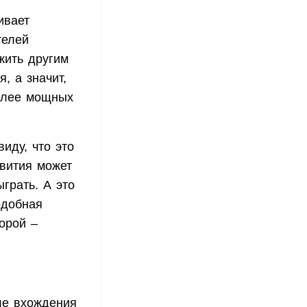
ивает
телей
жить другим
, а значит,
более мощных
иду, что это
звития может
грать. А это
одобная
орой –
ле вхождения