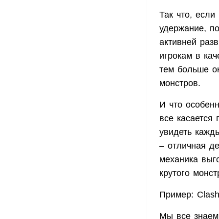
Так что, если
удержание, п
активней разв
игрокам в кач
тем больше о
монстров.
И что особенн
все касается 
увидеть кажд
– отличная д
механика выго
крутого монст
Пример: Clash
Мы все знаем