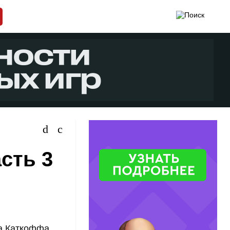
сть 3
 Каткоффа,