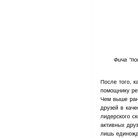
Фича "п
После того, к
помощнику рек
Чем выше ран
друзей в каче
лидерского с
активных друз
лишь единожд