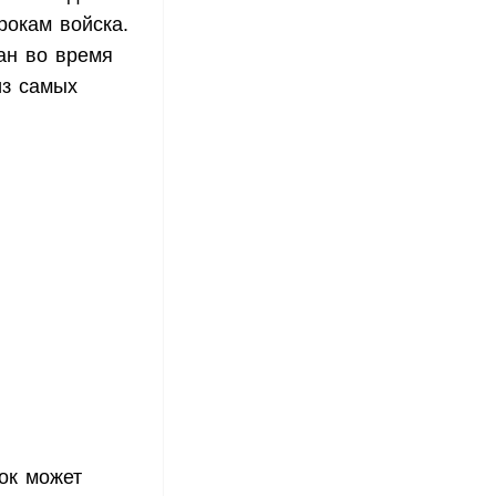
рокам войска.
ан во время
из самых
рок может