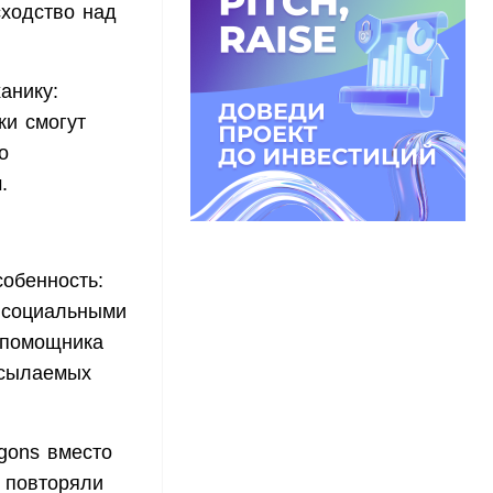
сходство над
анику:
ки смогут
о
.
собенность:
с социальными
 помощника
осылаемых
gons вместо
о повторяли