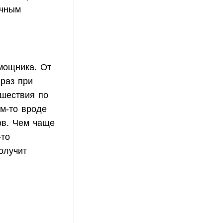
очным
мощника. От
раз при
ешествия по
ем-то вроде
ов. Чем чаще
-то
олучит