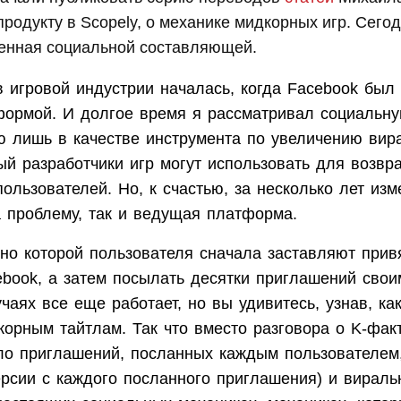
продукту в Scopely, о механике мидкорных игр. Сегод
щенная социальной составляющей.
в игровой индустрии началась, когда Facebook был
формой. И долгое время я рассматривал социальн
 лишь в качестве инструмента по увеличению вира
ый разработчики игр могут использовать для возв
ользователей. Но, к счастью, за несколько лет изм
а проблему, так и ведущая платформа.
но которой пользователя сначала заставляют прив
ebook, а затем посылать десятки приглашений свои
чаях все еще работает, но вы удивитесь, узнав, ка
орным тайтлам. Так что вместо разговора о K-факт
сло приглашений, посланных каждым пользователем
рсии с каждого посланного приглашения) и виральн