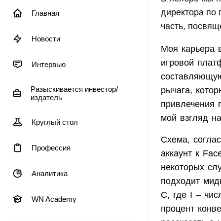
директора по 
Главная
часть, посвя
Новости
Моя карьера 
игровой плат
Интервью
составляющую
Разыскивается инвестор/
рычага, котор
издатель
привлечения п
мой взгляд н
Круглый стол
Схема, соглас
Профессия
аккаунт к Fac
некоторых слу
Аналитика
подходит мидк
С, где I – чи
WN Academy
процент конве