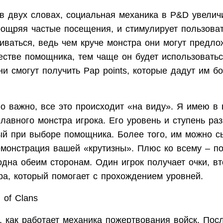
 в двух словах, социальная механика в P&D увелич
оощряя частые посещения, и стимулирует пользова
иваться, ведь чем круче монстра они могут предло
естве помощника, тем чаще он будет использоваться
ни смогут получить Pap points, которые дадут им 
о важно, все это происходит «на виду». Я имею в в
главного монстра игрока. Его уровень и ступень ра
ый при выборе помощника. Более того, им можно сы
емонстрация вашей «крутизны». Плюс ко всему – п
дна обеим сторонам. Один игрок получает очки, вт
ра, который помогает с прохождением уровней.
 of Clans
, как работает механика пожертвования войск. Пос