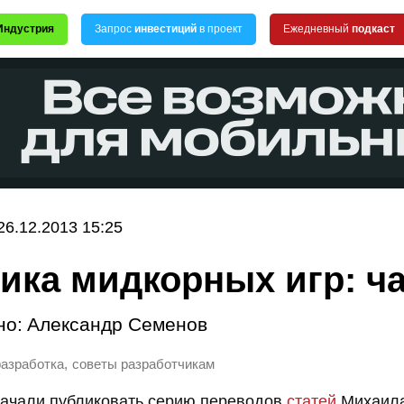
Индустрия
Запрос
инвестиций
в проект
Ежедневный
подкаст
26.12.2013 15:25
ика мидкорных игр: ча
но:
Александр Семенов
,
разработка
советы разработчикам
начали публиковать серию переводов
статей
Михаила