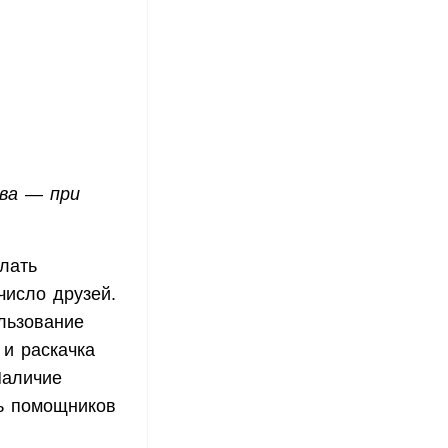
ва — при
лать
число друзей.
льзование
 и раскачка
Наличие
ть помощников