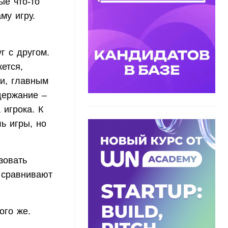
ые что-то
му игру.
г с другом.
ется,
и, главным
держание –
 игрока. К
ь игры, но
зовать
и сравнивают
того же.