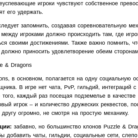
реуспевающие игроки чувствуют собственное прево
ят его удержать.
следует запомнить, создавая соревновательную мех
 между игроками должно происходить там, где игро
ься своими достижениями. Также важно помнить, чт
 должно приносить удовлетворение обеим сторонам
e & Dragons
ons, в основном, полагается на одну социальную о
ника. В игре нет чата, PvP, гильдий, интеграций 
е того, каждый раз посещая подземелье в качестве
овый игрок – и количество дружеских реквестов, п
 другу огромно, не смотря на простую механику.
ции:
забавно, но большинство клонов Puzzle & Dra
обы добавить чаты, гильдии, социальные сети, слеп