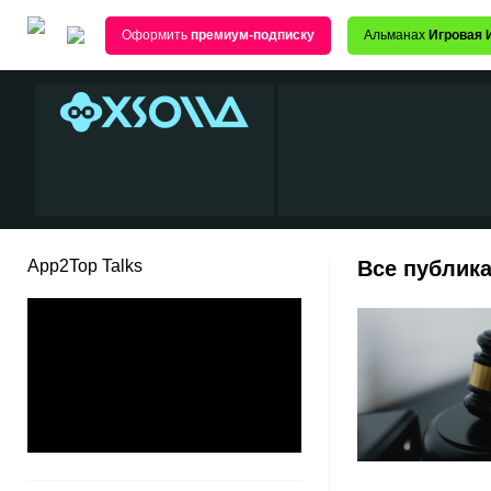
Оформить
премиум-подписку
Альманах
Игровая 
App2Top Talks
Все публика