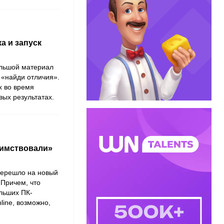
а и запуск
льшой материал
 «найди отличия».
х во время
вых результатах.
аимствовали»
перешло на новый
 Причем, что
льших ПК-
line, возможно,