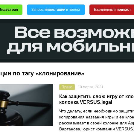
Индустрия
Запрос
инвестиций
в проект
Ежедневный
подкаст
ции по тэгу «клонирование»
Право
10 марта, 2021
Как защитить свою игру от к
колонка VERSUS.legal
Что делать, если необходимо защити
копирования названия игры и ее кло
рассказывает в своей колонке для Ap
Вартанова
, юрист компании
VERSUS.l