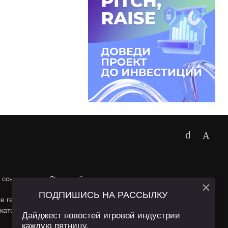
 ссылка на
app2top.ru
обязательна.
×
ПОДПИШИСЬ НА РАССЫЛКУ
ные геолокации Пользователей сайта и сервис «Яндекс
жатся в
Политике конфиденциальности
и
Пользовательском
Дайджест новостей игровой индустрии
каждую пятницу.