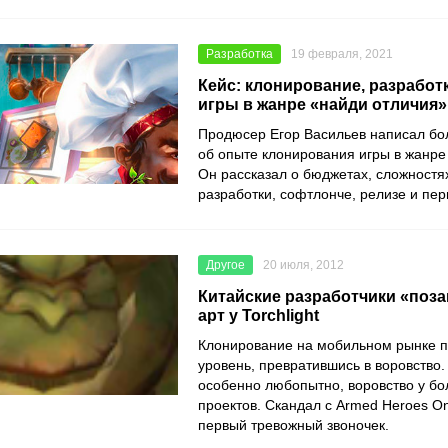
Разработка
19 февраля, 2021
Кейс: клонирование, разработк
игры в жанре «найди отличия»
Продюсер
Егор Васильев
написал бо
об опыте клонирования игры в жанре
Он рассказал о бюджетах, сложностя
разработки, софтлонче, релизе и пер
Другое
20 июля, 2012
Китайские разработчики «поз
арт у Torchlight
Клонирование на мобильном рынке 
уровень, превратившись в воровство.
особенно любопытно, воровство у бо
проектов. Скандал с Armed Heroes On
первый тревожный звоночек.