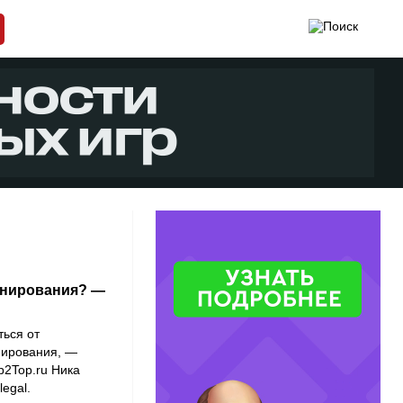
лонирования? —
ться от
нирования, —
p2Top.ru
Ника
egal
.