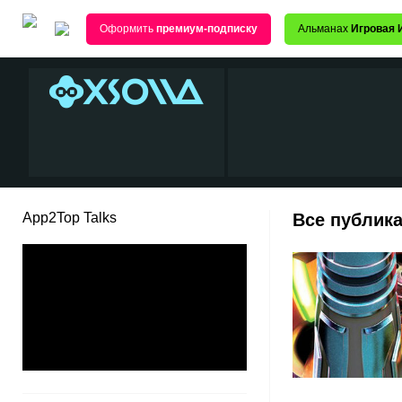
Оформить
премиум-подписку
Альманах
Игровая 
App2Top Talks
Все публика