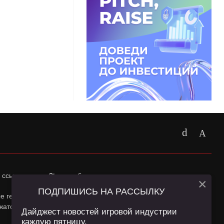
 ссылка на
app2top.ru
обязательна.
×
ПОДПИШИСЬ НА РАССЫЛКУ
ные геолокации Пользователей сайта и сервис «Яндекс
жатся в
Политике конфиденциальности
и
Пользовательском
Дайджест новостей игровой индустрии
каждую пятницу.