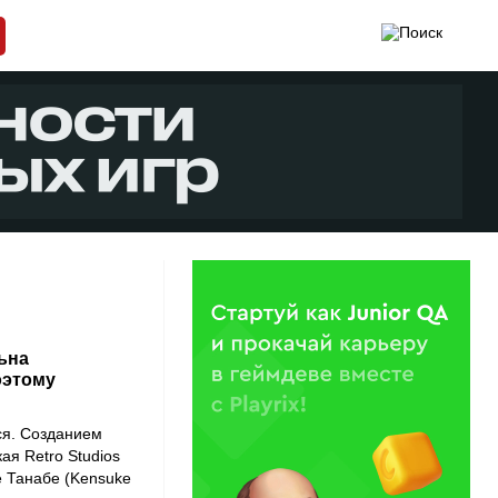
льна
оэтому
ся. Созданием
ая Retro Studios
е Танабе (Kensuke