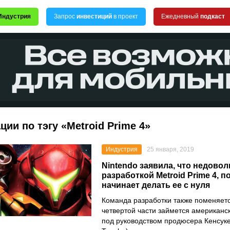
Индустрия
Запрос
инвестиций
в проект
Ежедневный
подкаст
ции по тэгу «Metroid Prime 4»
Индустрия
25 января, 2019
Nintendo заявила, что недово
разработкой Metroid Prime 4, п
начинает делать ее с нуля
Команда разработки также поменяет
четвертой части займется американск
под руководством продюсера Кенсук