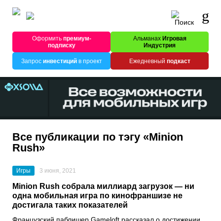
Оформить
премиум-
Альманах
Игровая
подписку
Индустрия
Запрос
инвестиций
в проект
Ежедневный
подкаст
Все публикации по тэгу «Minion
Rush»
Игры
3 июня, 2021
Minion Rush собрала миллиард загрузок — ни
одна мобильная игра по кинофраншизе не
достигала таких показателей
Французский паблишер
Gameloft
рассказал о достижении